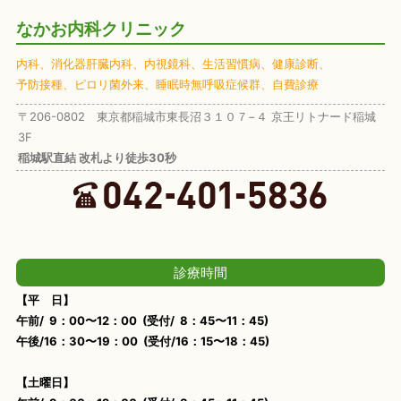
なかお内科クリニック
内科、
消化器肝臓内科、
内視鏡科、
生活習慣病、
健康診断、
予防接種、
ピロリ菌外来、
睡眠時無呼吸症候群、
自費診療
〒206-0802 東京都稲城市東長沼３１０７−４ 京王リトナード稲城
3F
稲城駅直結 改札より徒歩30秒
診療時間
【平 日】
午前/ 9：00〜12：00 (受付/ 8：45〜11：45)
午後/16：30〜19：00 (受付/16：15〜18：45)
【土曜日】