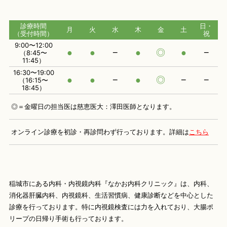
診療時間
日・
月
火
水
木
金
土
（受付時間）
祝
9:00〜12:00
●
●
−
●
◎
●
−
（8:45〜
11:45）
16:30〜19:00
●
●
−
●
◎
−
−
（16:15〜
18:45）
◎＝金曜日の担当医は慈恵医大：澤田医師となります。
オンライン診療を初診・再診問わず行っております。
詳細は
こちら
稲城市にある内科・内視鏡内科『なかお内科クリニック』は、内科、
消化器肝臓内科、内視鏡科、生活習慣病、健康診断などを中心とした
診療を行っております。特に内視鏡検査には力を入れており、大腸ポ
リープの日帰り手術も行っております。