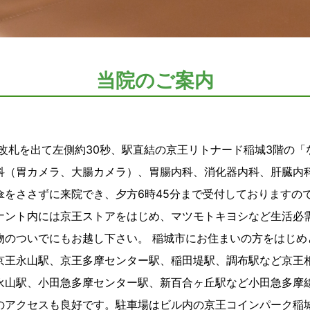
当院のご案内
の改札を出て左側約30秒、駅直結の京王リトナード稲城3階の「
科（胃カメラ、大腸カメラ）、胃腸内科、消化器内科、肝臓内
傘をささずに来院でき、夕方6時45分まで受付しておりますの
ナント内には京王ストアをはじめ、マツモトキヨシなど生活必
物のついでにもお越し下さい。 稲城市にお住まいの方をはじめ
京王永山駅、京王多摩センター駅、稲田堤駅、調布駅など京王
永山駅、小田急多摩センター駅、新百合ヶ丘駅など小田急多摩
のアクセスも良好です。駐車場はビル内の京王コインパーク稲城