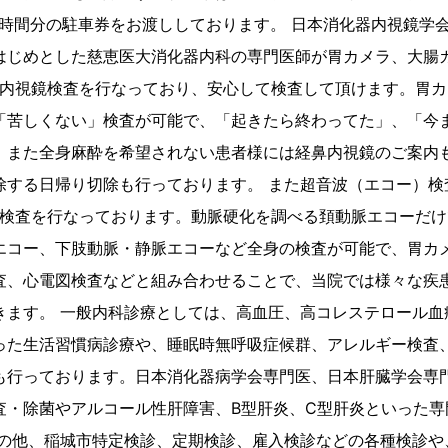
1時間分の駐車券をお渡ししております。 日本消化器内視鏡学
はじめとした慈恵医大消化器内科の専門医師が胃カメラ、大腸
後の内視鏡検査を行なっており、安心して検査して頂けます。胃
「苦しくない」検査が可能で、「起きたら終わってた」、「今ま
。また全身麻酔を希望されない患者様には経鼻内視鏡のご案内
除する日帰り切除も行っております。 また超音波（エコー）検
後の検査を行なっております。動脈硬化を調べる頚動脈エコーだ
エコー、下肢動脈・静脈エコーなど全身の検査が可能で、胃カ
査、心電図検査などと組み合わせることで、当院では様々な疾
きます。 一般内科診療としては、高血圧、高コレステロール血
った生活習慣病診療や、睡眠時無呼吸症候群、アレルギー検査
も行っております。日本消化器病学会専門医、日本肝臓学会専
査・除菌やアルコール性肝障害、B型肝炎、C型肝炎といった専
その他、稲城市特定検診、定期検診、雇入検診などの各種検診や