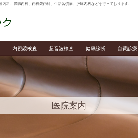
器内科、胃腸内科、内視鏡内科、生活習慣病、肝臓内科などを行っております。
容
内視鏡検査
超音波検査
健康診断
自費診療
医院案内