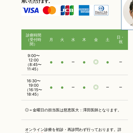
用いただけます。
診療時間
日・
（受付時
月
火
水
木
金
土
祝
間）
9:00〜
12:00
●
●
−
●
◎
●
−
（8:45〜
11:45）
16:30〜
19:00
●
●
−
●
◎
−
−
（16:15〜
18:45）
◎＝金曜日の担当医は慈恵医大：澤田医師となります。
オンライン診療を初診・再診問わず行っております。
詳