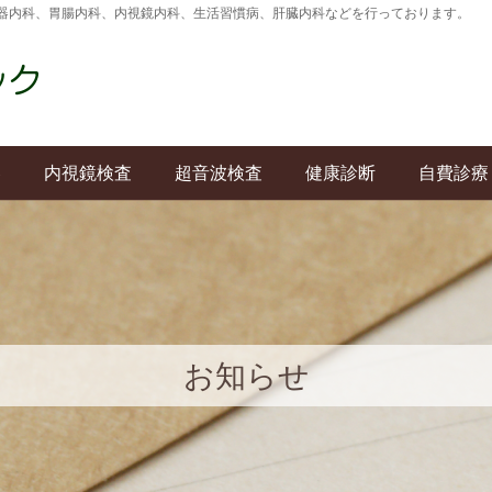
器内科、胃腸内科、内視鏡内科、生活習慣病、肝臓内科などを行っております。
容
内視鏡検査
超音波検査
健康診断
自費診療
お知らせ