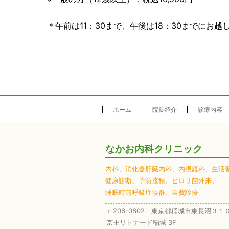
＊午前は11：30まで、午後は18：30までにお越
ホーム
院長紹介
診療内容
なかお内科クリニック
内科、
消化器肝臓内科、
内視鏡科、
生活
健康診断、
予防接種、
ピロリ菌外来、
睡眠時無呼吸症候群、
自費診療
〒206-0802 東京都稲城市東長沼３１
京王リトナード稲城 3F