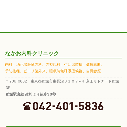
なかお内科クリニック
内科、
消化器肝臓内科、
内視鏡科、
生活習慣病、
健康診断、
予防接種、
ピロリ菌外来、
睡眠時無呼吸症候群、
自費診療
〒206-0802 東京都稲城市東長沼３１０７−４ 京王リトナード稲城
3F
稲城駅直結 改札より徒歩30秒