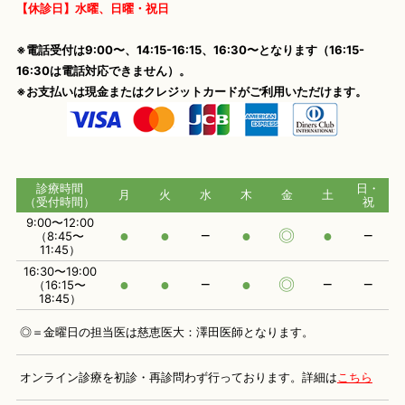
【休診日】水曜、日曜・祝日
※電話受付は9:00〜、14:15-16:15、16:30〜となります（16:15-
16:30は電話対応できません）。
※お支払いは現金またはクレジットカードがご利用いただけます。
診療時間
日・
月
火
水
木
金
土
（受付時間）
祝
9:00〜12:00
●
●
−
●
◎
●
−
（8:45〜
11:45）
16:30〜19:00
●
●
−
●
◎
−
−
（16:15〜
18:45）
◎＝金曜日の担当医は慈恵医大：澤田医師となります。
オンライン診療を初診・再診問わず行っております。
詳細は
こちら