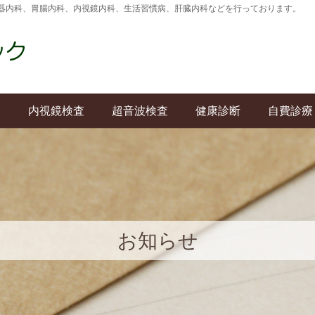
器内科、胃腸内科、内視鏡内科、生活習慣病、肝臓内科などを行っております。
容
内視鏡検査
超音波検査
健康診断
自費診療
お知らせ