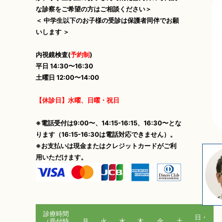
な診察をご希望の方はご相談ください＞
＜ 中学生以下のお子様の受診は保護者同伴でお願
いします ＞
内視鏡検査(
予約制
)
平日 14:30〜16:30
土曜日 12:00〜14:00
【休診日】水曜、日曜・祝日
※電話受付は9:00〜、14:15-16:15、16:30〜とな
ります（16:15-16:30は電話対応できません）。
※お支払いは現金またはクレジットカードがご利
用いただけます。
診療時間
日・
（受付時
月
火
水
木
金
土