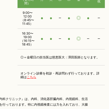
祝
間）
9:00〜
12:00
●
●
−
●
◎
●
−
（8:45〜
11:45）
16:30〜
19:00
●
●
−
●
◎
−
−
（16:15〜
18:45）
◎＝金曜日の担当医は慈恵医大：澤田医師となります。
オンライン診療を初診・再診問わず行っております。
詳
細は
こちら
内科クリニック』は、内科、消化器肝臓内科、内視鏡科、生活
を行っております。特に内視鏡検査には力を入れており、大腸