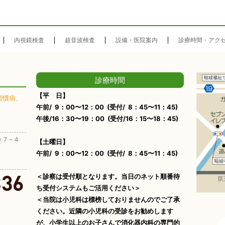
内視鏡検査
超音波検査
設備・医院案内
診療時間・アク
診療時間
【平 日】
習慣病、
午前/ 9：00〜12：00 (受付/ 8：45〜11：45)
午後/16：30〜19：00 (受付/16：15〜18：45)
０７−４
【土曜日】
午前/ 9：00〜12：00 (受付/ 8：45〜11：45)
＜診察は受付順となります。当日のネット順番待
ち受付システムもご活用ください＞
＜当院は小児科は標榜しておりませんのでご了承
ください。近隣の小児科の受診をお勧めします
が、小学生以上のお子さんで消化器内科の専門的