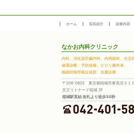
ホーム
院長紹介
診療内容
なかお内科クリニック
内科、
消化器肝臓内科、
内視鏡科、
生活
健康診断、
予防接種、
ピロリ菌外来、
睡眠時無呼吸症候群、
自費診療
〒206-0802 東京都稲城市東長沼３１
京王リトナード稲城 3F
稲城駅直結 改札より徒歩30秒