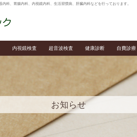
器内科、胃腸内科、内視鏡内科、生活習慣病、肝臓内科などを行っております。
容
内視鏡検査
超音波検査
健康診断
自費診療
お知らせ