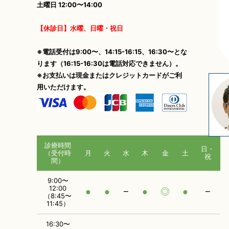
土曜日 12:00〜14:00
【休診日】水曜、日曜・祝日
※電話受付は9:00〜、14:15-16:15、16:30〜とな
ります（16:15-16:30は電話対応できません）。
※お支払いは現金またはクレジットカードがご利
用いただけます。
診療時間
日・
（受付時
月
火
水
木
金
土
祝
間）
9:00〜
12:00
●
●
−
●
◎
●
−
（8:45〜
11:45）
16:30〜