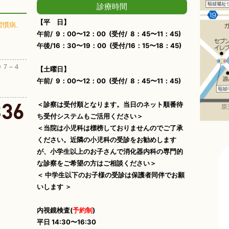
診療時間
【平 日】
習慣病、
午前/ 9：00〜12：00 (受付/ 8：45〜11：45)
午後/16：30〜19：00 (受付/16：15〜18：45)
０７−４
【土曜日】
午前/ 9：00〜12：00 (受付/ 8：45〜11：45)
＜診察は受付順となります。当日のネット順番待
ち受付システムもご活用ください＞
＜当院は小児科は標榜しておりませんのでご了承
ください。近隣の小児科の受診をお勧めします
が、小学生以上のお子さんで消化器内科の専門的
な診察をご希望の方はご相談ください＞
＜ 中学生以下のお子様の受診は保護者同伴でお願
いします ＞
内視鏡検査(
予約制
)
平日 14:30〜16:30