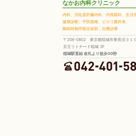
なかお内科クリニック
内科、
消化器肝臓内科、
内視鏡科、
生活
健康診断、
予防接種、
ピロリ菌外来、
睡眠時無呼吸症候群、
自費診療
〒206-0802 東京都稲城市東長沼３１
京王リトナード稲城 3F
稲城駅直結 改札より徒歩30秒