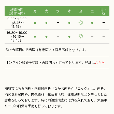
診療時間
日・
月
火
水
木
金
土
（受付時間）
祝
9:00〜12:00
●
●
−
●
◎
●
−
（8:45〜
11:45）
16:30〜19:00
●
●
−
●
◎
−
−
（16:15〜
18:45）
◎＝金曜日の担当医は慈恵医大：澤田医師となります。
オンライン診療を初診・再診問わず行っております。
詳細は
こちら
稲城市にある内科・内視鏡内科『なかお内科クリニック』は、内科、
消化器肝臓内科、内視鏡科、生活習慣病、健康診断などを中心とした
診療を行っております。特に内視鏡検査には力を入れており、大腸ポ
リープの日帰り手術も行っております。