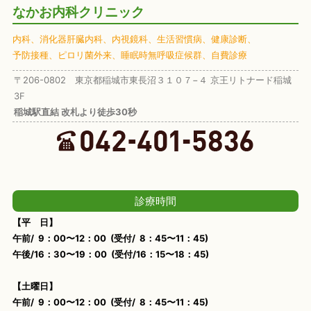
なかお内科クリニック
内科、
消化器肝臓内科、
内視鏡科、
生活習慣病、
健康診断、
予防接種、
ピロリ菌外来、
睡眠時無呼吸症候群、
自費診療
〒206-0802 東京都稲城市東長沼３１０７−４ 京王リトナード稲城
3F
稲城駅直結 改札より徒歩30秒
診療時間
【平 日】
午前/ 9：00〜12：00 (受付/ 8：45〜11：45)
午後/16：30〜19：00 (受付/16：15〜18：45)
【土曜日】
午前/ 9：00〜12：00 (受付/ 8：45〜11：45)