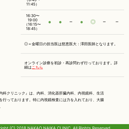
11:45）
16:30〜
19:00
●
●
−
●
◎
−
−
（16:15〜
18:45）
◎＝金曜日の担当医は慈恵医大：澤田医師となります。
オンライン診療を初診・再診問わず行っております。
詳
細は
こちら
内科クリニック』は、内科、消化器肝臓内科、内視鏡科、生活
を行っております。特に内視鏡検査には力を入れており、大腸
。
ight (C) 2018 NAKAO NAIKA CLINIC, All Rights Reserved.