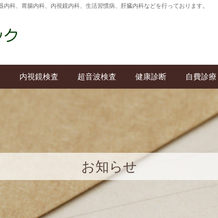
器内科、胃腸内科、内視鏡内科、生活習慣病、肝臓内科などを行っております。
容
内視鏡検査
超音波検査
健康診断
自費診療
お知らせ