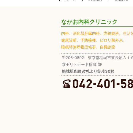
なかお内科クリニック
内科、
消化器肝臓内科、
内視鏡科、
生活
健康診断、
予防接種、
ピロリ菌外来、
睡眠時無呼吸症候群、
自費診療
〒206-0802 東京都稲城市東長沼３１
京王リトナード稲城 3F
稲城駅直結 改札より徒歩30秒