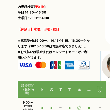
内視鏡検査(
予約制
)
平日 14:30〜16:30
土曜日 12:00〜14:00
【休診日】水曜、日曜・祝日
※電話受付は9:00〜、14:15-16:15、16:30〜とな
ります（16:15-16:30は電話対応できません）。
※お支払いは現金またはクレジットカードがご利
用いただけます。
診療時間
日・
（受付時
月
火
水
木
金
土
祝
間）
9:00〜
12:00
●
●
−
●
◎
●
−
（8:45〜