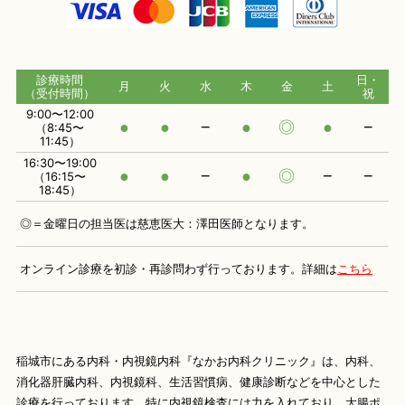
診療時間
日・
月
火
水
木
金
土
（受付時間）
祝
9:00〜12:00
●
●
−
●
◎
●
−
（8:45〜
11:45）
16:30〜19:00
●
●
−
●
◎
−
−
（16:15〜
18:45）
◎＝金曜日の担当医は慈恵医大：澤田医師となります。
オンライン診療を初診・再診問わず行っております。
詳細は
こちら
稲城市にある内科・内視鏡内科『なかお内科クリニック』は、内科、
消化器肝臓内科、内視鏡科、生活習慣病、健康診断などを中心とした
診療を行っております。特に内視鏡検査には力を入れており、大腸ポ