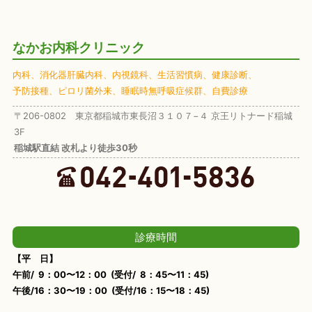
なかお内科クリニック
内科、
消化器肝臓内科、
内視鏡科、
生活習慣病、
健康診断、
予防接種、
ピロリ菌外来、
睡眠時無呼吸症候群、
自費診療
〒206-0802 東京都稲城市東長沼３１０７−４ 京王リトナード稲城
3F
稲城駅直結 改札より徒歩30秒
診療時間
【平 日】
午前/ 9：00〜12：00 (受付/ 8：45〜11：45)
午後/16：30〜19：00 (受付/16：15〜18：45)